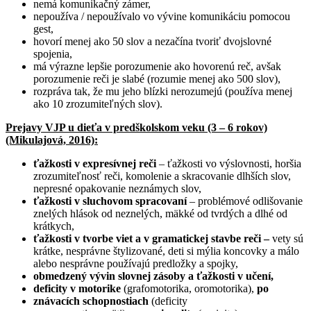
nemá komunikačný zámer,
nepoužíva / nepoužívalo vo vývine komunikáciu pomocou
gest,
hovorí menej ako 50 slov a nezačína tvoriť dvojslovné
spojenia,
má výrazne lepšie porozumenie ako hovorenú reč, avšak
porozumenie reči je slabé (rozumie menej ako 500 slov),
rozpráva tak, že mu jeho blízki nerozumejú (používa menej
ako 10 zrozumiteľných slov).
Prejavy VJP u dieťa v predškolskom veku (3 – 6 rokov)
(Mikulajová, 2016):
ťažkosti v expresívnej reči
– ťažkosti vo výslovnosti, horšia
zrozumiteľnosť reči, komolenie a skracovanie dlhších slov,
nepresné opakovanie neznámych slov,
ťažkosti v sluchovom spracovaní
– problémové odlišovanie
znelých hlások od neznelých, mäkké od tvrdých a dlhé od
krátkych,
ťažkosti v tvorbe viet a v gramatickej stavbe reči –
vety sú
krátke, nesprávne štylizované, deti si mýlia koncovky a málo
alebo nesprávne používajú predložky a spojky,
obmedzený vývin slovnej zásoby a ťažkosti v učení,
deficity v motorike
(grafomotorika, oromotorika),
po
znávacích schopnostiach
(deficity