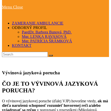
Menu
Close
ZAMERANIE AMBULANCIE
ODBORNÝ PROFIL
PaedDr. Barbora Bunová, PhD.
Mgr. LENKA RAVASOVÁ
Mgr. PATRÍCIA ŠRÁMKOVÁ
KONTAKT
Vývinová jazyková porucha
ČO JE TO VÝVINOVÁ JAZYKOVÁ
PORUCHA?
O vývinovej jazykovej poruche (ďalej VJP) hovoríme vtedy,
ak má
dieťa narušenú schopnosť rozumieť hovorenej reči a/alebo
vyjadrovať sa rečou
v porovnaní s rovesníkmi (Mikulajová,