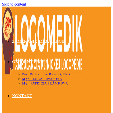
Skip to content
ZAMERANIE AMBULANCIE
ODBORNÝ PROFIL
PaedDr. Barbora Bunová, PhD.
Mgr. LENKA RAVASOVÁ
Mgr. PATRÍCIA ŠRÁMKOVÁ
KONTAKT