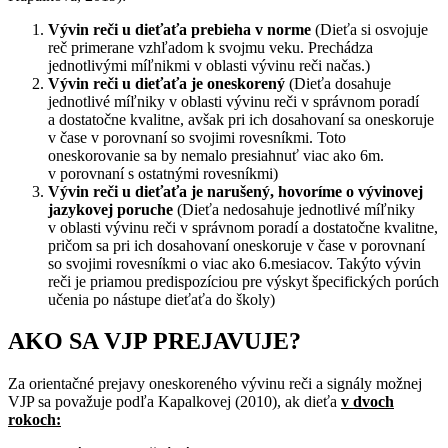
Vývin reči u dieťaťa prebieha v norme
(Dieťa si osvojuje
reč primerane vzhľadom k svojmu veku. Prechádza
jednotlivými míľnikmi v oblasti vývinu reči načas.)
Vývin reči u dieťaťa je oneskorený
(Dieťa dosahuje
jednotlivé míľniky v oblasti vývinu reči v správnom poradí
a dostatočne kvalitne, avšak pri ich dosahovaní sa oneskoruje
v čase v porovnaní so svojimi rovesníkmi. Toto
oneskorovanie sa by nemalo presiahnuť viac ako 6m.
v porovnaní s ostatnými rovesníkmi)
Vývin reči u dieťaťa je narušený, hovoríme o vývinovej
jazykovej poruche
(Dieťa nedosahuje jednotlivé míľniky
v oblasti vývinu reči v správnom poradí a dostatočne kvalitne,
pričom sa pri ich dosahovaní oneskoruje v čase v porovnaní
so svojimi rovesníkmi o viac ako 6.mesiacov. Takýto vývin
reči je priamou predispozíciou pre výskyt špecifických porúch
učenia po nástupe dieťaťa do školy)
AKO SA VJP PREJAVUJE?
Za orientačné prejavy oneskoreného vývinu reči a signály možnej
VJP sa považuje podľa Kapalkovej (2010), ak dieťa
v dvoch
rokoch: