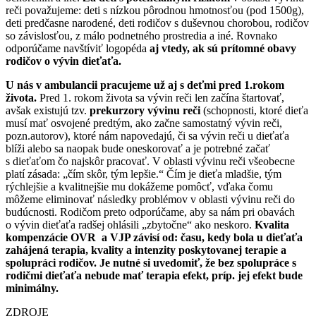
reči považujeme: deti s nízkou pôrodnou hmotnosťou (pod 1500g),
deti predčasne narodené, deti rodičov s duševnou chorobou, rodičov
so závislosťou, z málo podnetného prostredia a iné. Rovnako
odporúčame navštíviť logopéda
aj vtedy, ak sú prítomné obavy
rodičov o vývin dieťaťa.
U nás v ambulancii pracujeme už aj s deťmi pred 1.rokom
života.
Pred 1. rokom života sa vývin reči len začína štartovať,
avšak existujú tzv.
prekurzory vývinu reči
(schopnosti, ktoré dieťa
musí mať osvojené predtým, ako začne samostatný vývin reči,
pozn.autorov), ktoré nám napovedajú, či sa vývin reči u dieťaťa
blíži alebo sa naopak bude oneskorovať a je potrebné začať
s dieťaťom čo najskôr pracovať. V oblasti vývinu reči všeobecne
platí zásada: „čím skôr, tým lepšie.“ Čím je dieťa mladšie, tým
rýchlejšie a kvalitnejšie mu dokážeme pomôcť, vďaka čomu
môžeme eliminovať následky problémov v oblasti vývinu reči do
budúcnosti. Rodičom preto odporúčame, aby sa nám pri obavách
o vývin dieťaťa radšej ohlásili „zbytočne“ ako neskoro.
Kvalita
kompenzácie OVR a VJP závisí od: času, kedy bola u dieťaťa
zahájená terapia, kvality a intenzity poskytovanej terapie a
spolupráci rodičov. Je nutné si uvedomiť, že bez spolupráce s
rodičmi dieťaťa nebude mať terapia efekt, príp. jej efekt bude
minimálny.
ZDROJE