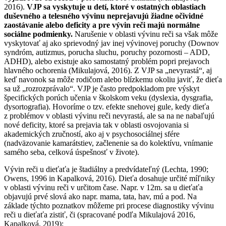
2016).
VJP sa vyskytuje u detí, ktoré v ostatných oblastiach
duševného a telesného vývinu neprejavujú žiadne očividné
zaostávanie alebo deficity a pre vývin reči majú normálne
sociálne podmienky.
Narušenie v oblasti vývinu reči sa však môže
vyskytovať aj ako sprievodný jav inej vývinovej poruchy (Downov
syndróm, autizmus, porucha sluchu, poruchy pozornosti – ADD,
ADHD), alebo existuje ako samostatný problém popri prejavoch
hlavného ochorenia (Mikulajová, 2016). Z VJP sa „nevyrastá“, aj
keď navonok sa môže rodičom alebo blízkemu okoliu javiť, že dieťa
sa už „rozrozprávalo“. VJP je často predpokladom pre výskyt
špecifických porúch učenia v školskom veku (dyslexia, dysgrafia,
dysortografia). Hovoríme o tzv. efekte snehovej gule, kedy dieťa
z problémov v oblasti vývinu reči nevyrastá, ale sa na ne nabaľujú
nové deficity, ktoré sa prejavia tak v oblasti osvojovania si
akademických zručností, ako aj v psychosociálnej sfére
(nadväzovanie kamarátstiev, začlenenie sa do kolektívu, vnímanie
samého seba, celková úspešnosť v živote).
Vývin reči u dieťaťa je štadiálny a predvídateľný (Lechta, 1990;
Owens, 1996 in Kapalková, 2016). Dieťa dosahuje určité míľniky
v oblasti vývinu reči v určitom čase. Napr. v 12m. sa u dieťaťa
objavujú prvé slová ako napr. mama, tata, hav, mú a pod. Na
základe týchto poznatkov môžeme pri procese diagnostiky vývinu
reči u dieťaťa zistiť, či (spracované podľa Mikulajová 2016,
Kapalková, 2019):