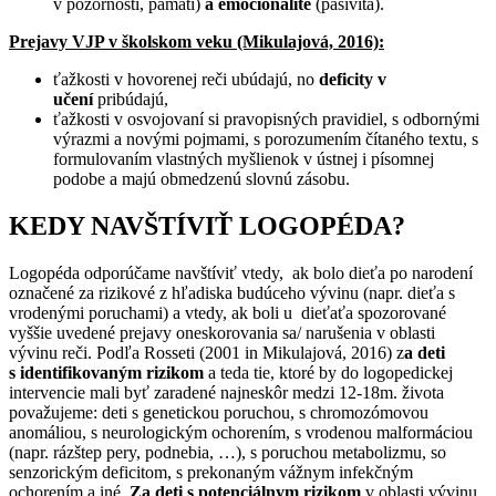
v pozornosti, pamäti)
a emocionalite
(pasivita).
Prejavy VJP v školskom veku (Mikulajová, 2016):
ťažkosti v hovorenej reči ubúdajú, no
deficity v
učení
pribúdajú,
ťažkosti v osvojovaní si pravopisných pravidiel, s odbornými
výrazmi a novými pojmami, s porozumením čítaného textu, s
formulovaním vlastných myšlienok v ústnej i písomnej
podobe a majú obmedzenú slovnú zásobu.
KEDY NAVŠTÍVIŤ LOGOPÉDA?
Logopéda odporúčame navštíviť vtedy, ak bolo dieťa po narodení
označené za rizikové z hľadiska budúceho vývinu (napr. dieťa s
vrodenými poruchami) a vtedy, ak boli u dieťaťa spozorované
vyššie uvedené prejavy oneskorovania sa/ narušenia v oblasti
vývinu reči. Podľa Rosseti (2001 in Mikulajová, 2016) z
a deti
s identifikovaným rizikom
a teda tie, ktoré by do logopedickej
intervencie mali byť zaradené najneskôr medzi 12-18m. života
považujeme: deti s genetickou poruchou, s chromozómovou
anomáliou, s neurologickým ochorením, s vrodenou malformáciou
(napr. rázštep pery, podnebia, …), s poruchou metabolizmu, so
senzorickým deficitom, s prekonaným vážnym infekčným
ochorením a iné.
Za deti s potenciálnym rizikom
v oblasti vývinu