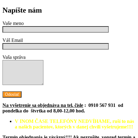
Napíšte nám
Vaše meno
Váš Email
Vaša správa
Na vyšetrenie sa objednáva na tel. čísle
: 0910 567 931 od
pondelka do štvrtka od 8,00-12,00 hod.
V INOM ČASE TELEFÓNY NEDVÍHAME, ruší to nás
a našich pacientov, ktorých v danej chvíli vyšetrujeme!!!!
Termín objednania je záväzný!!!! Ak nezrušíte vopred termín a