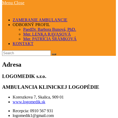
Menu
Close
ZAMERANIE AMBULANCIE
ODBORNÝ PROFIL
PaedDr. Barbora Bunová, PhD.
Mgr. LENKA RAVASOVÁ
Mgr. PATRÍCIA ŠRÁMKOVÁ
KONTAKT
Adresa
LOGOMEDIK s.r.o.
AMBULANCIA KLINICKEJ LOGOPÉDIE
Koreszkova 7, Skalica, 909 01
www.logomedik.sk
Recepcia: 0910 567 931
logomedik1@gmail.com