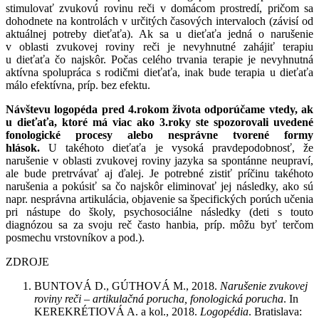
stimulovať zvukovú rovinu reči v domácom prostredí, pričom sa
dohodnete na kontrolách v určitých časových intervaloch (závisí od
aktuálnej potreby dieťaťa). Ak sa u dieťaťa jedná o narušenie
v oblasti zvukovej roviny reči je nevyhnutné zahájiť terapiu
u dieťaťa čo najskôr. Počas celého trvania terapie je nevyhnutná
aktívna spolupráca s rodičmi dieťaťa, inak bude terapia u dieťaťa
málo efektívna, príp. bez efektu.
Návštevu logopéda pred 4.rokom života odporúčame vtedy,
ak
u dieťaťa, ktoré má viac ako 3.roky ste spozorovali uvedené
fonologické procesy alebo nesprávne tvorené formy
hlások.
U takéhoto dieťaťa je vysoká pravdepodobnosť, že
narušenie v oblasti zvukovej roviny jazyka sa spontánne neupraví,
ale bude pretrvávať aj ďalej. Je potrebné zistiť príčinu takéhoto
narušenia a pokúsiť sa čo najskôr eliminovať jej následky, ako sú
napr. nesprávna artikulácia, objavenie sa špecifických porúch učenia
pri nástupe do školy, psychosociálne následky (deti s touto
diagnózou sa za svoju reč často hanbia, príp. môžu byť terčom
posmechu vrstovníkov a pod.).
ZDROJE
BUNTOVÁ D., GÚTHOVÁ M., 2018.
Narušenie zvukovej
roviny reči – artikulačná porucha, fonologická porucha
. In
KEREKRÉTIOVÁ A. a kol., 2018.
Logopédia
. Bratislava: