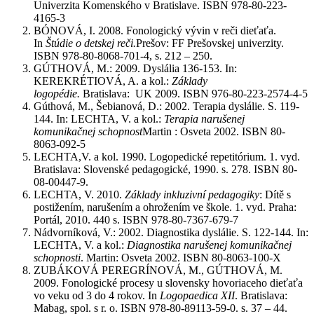
Univerzita Komenského v Bratislave. ISBN 978-80-223-
4165-3
BÓNOVÁ, I. 2008. Fonologický vývin v reči dieťaťa.
In
Štúdie o detskej reči.
Prešov: FF Prešovskej univerzity.
ISBN 978-80-8068-701-4, s. 212 – 250.
GÚTHOVÁ, M.: 2009. Dyslália 136-153. In:
KEREKRÉTIOVÁ, A. a kol.:
Základy
logopédie.
Bratislava: UK 2009. ISBN 976-80-223-2574-4-5
Gúthová, M., Šebianová, D.: 2002. Terapia dyslálie. S. 119-
144. In: LECHTA, V. a kol.:
Terapia narušenej
komunikačnej schopnost
Martin : Osveta 2002. ISBN 80-
8063-092-5
LECHTA,V. a kol. 1990. Logopedické repetitórium. 1. vyd.
Bratislava: Slovenské pedagogické, 1990. s. 278. ISBN 80-
08-00447-9.
LECHTA, V. 2010.
Základy inkluzivní pedagogiky
: Dítě s
postižením, narušením a ohrožením ve škole. 1. vyd. Praha:
Portál, 2010. 440 s. ISBN 978-80-7367-679-7
Nádvorníková, V.: 2002. Diagnostika dyslálie. S. 122-144. In:
LECHTA, V. a kol.:
Diagnostika narušenej komunikačnej
schopnosti
. Martin: Osveta 2002. ISBN 80-8063-100-X
ZUBÁKOVÁ PEREGRÍNOVÁ, M., GÚTHOVÁ, M.
2009. Fonologické procesy u slovensky hovoriaceho dieťaťa
vo veku od 3 do 4 rokov. In
Logopaedica XII
. Bratislava:
Mabag, spol. s r. o. ISBN 978-80-89113-59-0. s. 37 – 44.