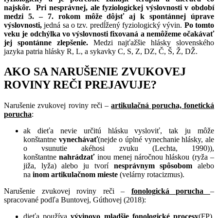
najskôr.
Pri nesprávnej, ale fyziologickej výslovnosti v období
medzi 5. – 7. rokom môže dôjsť aj k spontánnej úprave
výslovnosti,
jedná sa o tzv. predĺžený fyziologický vývin.
Po tomto
veku je odchýlka vo výslovnosti fixovaná a nemôžeme očakávať
jej spontánne zlepšenie.
Medzi najťažšie hlásky slovenského
jazyka patria hlásky R, L, a sykavky C, S, Z, DZ, Č, Š, Ž, DŽ.
AKO SA NARUŠENIE ZVUKOVEJ
ROVINY REČI PREJAVUJE?
Narušenie zvukovej roviny reči –
artikulačná porucha, fonetická
porucha
:
ak dieťa nevie určitú hlásku vysloviť, tak ju môže
konštantne
vynechávať
(nejde o úplné vynechanie hlásky, ale
o vsunutie akéhosi zvuku (Lechta, 1990)),
konštantne
nahrádzať
inou menej náročnou hláskou (ryža –
jiža, lyža) alebo ju tvorí
nesprávnym spôsobom
alebo
na
inom artikulačnom mieste
(velárny rotacizmus).
Narušenie zvukovej roviny reči –
fonologická porucha
–
spracované podľa Buntovej, Gúthovej (2018):
dieťa používa
vývinovo mladšie fonologické procesy
(FP),