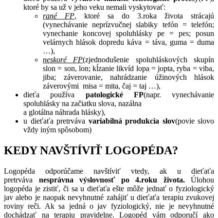
ktoré by sa už v jeho veku nemali vyskytovať:
rané FP
, ktoré sa do 3.roka života strácajú
(vynechávanie neprízvučnej slabiky tefón = telefón;
vynechanie koncovej spoluhlásky pe = pes; posun
velárnych hlások dopredu káva = táva, guma = duma
…),
neskoré FP
(zjednodušenie spoluhláskových skupín
slon = son, lon; kĺzanie likvíd lopa = jopta, ryba = viba,
jiba; záverovanie, nahrádzanie úžinových hlások
záverovými misa = mita, čaj = taj …),
dieťa používa
patologické FP
(napr. vynechávanie
spoluhlásky na začiatku slova, nazálna
a glotálna náhrada hlásky),
u dieťaťa pretrváva
variabilná produkcia slov
(povie slovo
vždy iným spôsobom)
KEDY NAVŠTÍVIŤ LOGOPÉDA?
Logopéda odporúčame navštíviť vtedy, ak u dieťaťa
pretrváva
nesprávna výslovnosť po 4.roku života.
Úlohou
logopéda je zistiť, či sa u dieťaťa ešte môže jednať o fyziologický
jav alebo je naopak nevyhnutné zahájiť u dieťaťa terapiu zvukovej
roviny reči. Ak sa jedná o jav fyziologický, nie je nevyhnutné
dochádzať na terapiu pravidelne. Logopéd vám odporučí ako