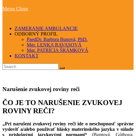
Menu
Close
ZAMERANIE AMBULANCIE
ODBORNÝ PROFIL
PaedDr. Barbora Bunová, PhD.
Mgr. LENKA RAVASOVÁ
Mgr. PATRÍCIA ŠRÁMKOVÁ
KONTAKT
Narušenie zvukovej roviny reči
ČO JE TO NARUŠENIE ZVUKOVEJ
ROVINY REČI?
„Pri narušení zvukovej roviny reči ide o neschopnosť správne
vysloviť a/alebo používať hlásky materinského jazyka v súlade
s príslušnými jazykovými normami“
(Buntová, Gúthova,