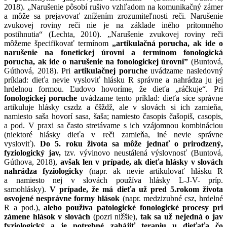
2018). „Narušenie pôsobí rušivo vzhľadom na komunikačný zámer
a môže sa prejavovať znížením zrozumiteľnosti reči. Narušenie
zvukovej roviny reči nie je na základe iného prítomného
postihnutia“ (Lechta, 2010). „Narušenie zvukovej roviny reči
môžeme špecifikovať termínom
„artikulačná porucha, ak ide o
narušenie na fonetickej úrovni a termínom fonologická
porucha, ak ide o narušenie na fonologickej úrovni”
(Buntová,
Gúthová, 2018). Pri
artikulačnej poruche
uvádzame nasledovný
príklad: dieťa nevie vysloviť hlásku R správne a nahrádza ju jej
hrdelnou formou. Ľudovo hovoríme, že dieťa „ráčkuje“. Pri
fonologickej poruche
uvádzame tento príklad: dieťa síce správne
artikuluje hlásky cszdz a čšždž, ale v slovách si ich zamieňa,
namiesto saša hovorí sasa, šaša; namiesto časopis čašopiš, casopis,
a pod. V praxi sa často stretávame s ich vzájomnou kombináciou
(niektoré hlásky dieťa v reči zamieňa, iné nevie správne
vysloviť).
Do 5. roku života sa môže jednať o prirodzený,
fyziologický jav,
tzv. vývinovo neustálená výslovnosť (Buntová,
Gúthova, 2018),
avšak len v prípade, ak dieťa hlásky v slovách
nahrádza fyziologicky
(napr. ak nevie artikulovať hlásku R
a namiesto nej v slovách používa hlásky L-J-V- príp.
samohlásky).
V prípade, že má dieťa už pred 5.rokom života
osvojené nesprávne formy hlások
(napr. medzizubné csz, hrdelné
R a pod.),
alebo používa patologické fonologické procesy pri
zámene hlások v slovách
(pozri nižšie),
tak sa už nejedná o jav
fyziologický a je potrebné zahájiť terapiu u dieťaťa čo