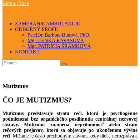
Menu
Close
ZAMERANIE AMBULANCIE
ODBORNÝ PROFIL
PaedDr. Barbora Bunová, PhD.
Mgr. LENKA RAVASOVÁ
Mgr. PATRÍCIA ŠRÁMKOVÁ
KONTAKT
Mutizmus
ČO JE MUTIZMUS?
Mutizmus predstavuje stratu reči, ktorá je psychogénne
podmienená bez organického postihnutia centrálnej nervovej
sústavy.
Mutizmus znamená neprítomnosť alebo stratu
rečových prejavov, ktorá sa objavuje po ukončenom vývine
reči.
Mlčanie je často prechodným stavom, kedy dieťa nerozpráva a