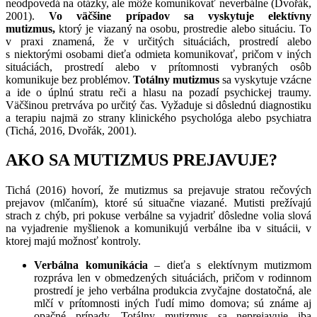
neodpovedá na otázky, ale môže komunikovať neverbálne (Dvořák,
2001).
Vo väčšine prípadov sa vyskytuje elektívny
mutizmus,
ktorý je viazaný na osobu, prostredie alebo situáciu. To
v praxi znamená, že v určitých situáciách, prostredí alebo
s niektorými osobami dieťa odmieta komunikovať, pričom v iných
situáciách, prostredí alebo v prítomnosti vybraných osôb
komunikuje bez problémov.
Totálny mutizmus
sa vyskytuje vzácne
a ide o úplnú stratu reči a hlasu na pozadí psychickej traumy.
Väčšinou pretrváva po určitý čas. Vyžaduje si dôslednú diagnostiku
a terapiu najmä zo strany klinického psychológa alebo psychiatra
(Tichá, 2016, Dvořák, 2001).
AKO SA MUTIZMUS PREJAVUJE?
Tichá (2016) hovorí, že mutizmus sa prejavuje stratou rečových
prejavov (mlčaním), ktoré sú situačne viazané. Mutisti prežívajú
strach z chýb, pri pokuse verbálne sa vyjadriť dôsledne volia slová
na vyjadrenie myšlienok a komunikujú verbálne iba v situácii, v
ktorej majú možnosť kontroly.
Verbálna komunikácia
– dieťa s elektívnym mutizmom
rozpráva len v obmedzených situáciách, pričom v rodinnom
prostredí je jeho verbálna produkcia zvyčajne dostatočná, ale
mlčí v prítomnosti iných ľudí mimo domova; sú známe aj
opačné prípady. Totálny mutizmus sa neprejavuje iba